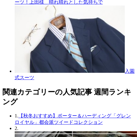
ーツ！上田様 晴れ晴れとした気持ちで
入園
式スーツ
関連カテゴリーの人気記事 週間ランキ
ング
1.
【秋冬おすすめ】ポーター＆ハーディング「グレン
ロイヤル」都会派ツイードコレクション
2.