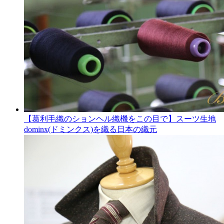
【葛利毛織のションヘル織機をこの目で】スーツ生地
dominx(ドミンクス)を織る日本の織元