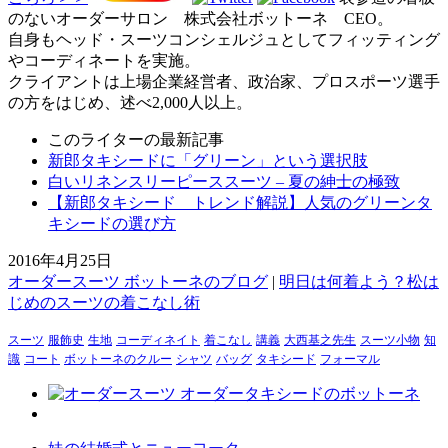
のないオーダーサロン 株式会社ボットーネ CEO。
自身もヘッド・スーツコンシェルジュとしてフィッティング
やコーディネートを実施。
クライアントは上場企業経営者、政治家、プロスポーツ選手
の方をはじめ、述べ2,000人以上。
このライターの最新記事
新郎タキシードに「グリーン」という選択肢
白いリネンスリーピーススーツ – 夏の紳士の極致
【新郎タキシード トレンド解説】人気のグリーンタ
キシードの選び方
2016年4月25日
オーダースーツ ボットーネのブログ
|
明日は何着よう？松は
じめのスーツの着こなし術
スーツ
服飾史
生地
コーディネイト
着こなし
講義
大西基之先生
スーツ小物
知
識
コート
ボットーネのクルー
シャツ
バッグ
タキシード
フォーマル