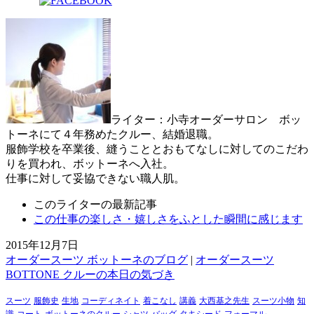
ライター：小寺
オーダーサロン ボッ
トーネにて４年務めたクルー、結婚退職。
服飾学校を卒業後、縫うこととおもてなしに対してのこだわ
りを買われ、ボットーネへ入社。
仕事に対して妥協できない職人肌。
このライターの最新記事
この仕事の楽しさ・嬉しさをふとした瞬間に感じます
2015年12月7日
オーダースーツ ボットーネのブログ
|
オーダースーツ
BOTTONE クルーの本日の気づき
スーツ
服飾史
生地
コーディネイト
着こなし
講義
大西基之先生
スーツ小物
知
識
コート
ボットーネのクルー
シャツ
バッグ
タキシード
フォーマル