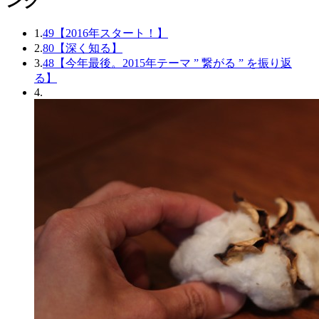
ング
1.
49【2016年スタート！】
2.
80【深く知る】
3.
48【今年最後。2015年テーマ ” 繋がる ” を振り返
る】
4.