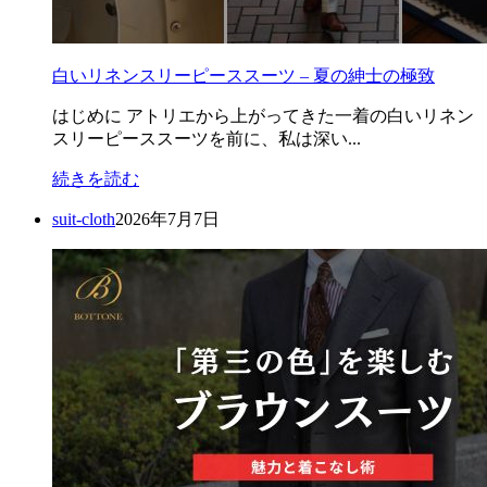
白いリネンスリーピーススーツ – 夏の紳士の極致
はじめに アトリエから上がってきた一着の白いリネン
スリーピーススーツを前に、私は深い...
続きを読む
suit-cloth
2026年7月7日