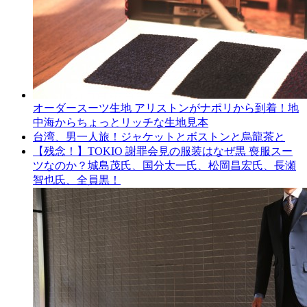
オーダースーツ生地 アリストンがナポリから到着！地
中海からちょっとリッチな生地見本
台湾、男一人旅！ジャケットとボストンと烏龍茶と
【残念！】TOKIO 謝罪会見の服装はなぜ黒 喪服スー
ツなのか？城島茂氏、国分太一氏、松岡昌宏氏、長瀬
智也氏、全員黒！