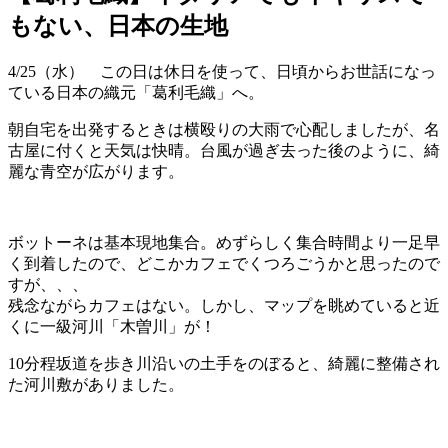
もない、日本の生地
4/25（水） この日は休日を使って、日頃からお世話になっ
ている日本の織元「葛利毛織」へ。
朝自宅を出発するときは横殴りの大雨で心配しましたが、名
古屋に付くと天気は快晴。台風が過ぎ去った後のように、綺
麗な青空が広がります。
ボットーネは基本現地集合。めずらしく集合時間より一足早
く到着したので、どこかカフェでくつろごうかと思ったので
すが、、、
残念ながらカフェはない。しかし、マップを眺めていると近
くに一級河川「木曽川」が！
10分程坂道を歩き川沿いの土手をのぼると、綺麗に整備され
た河川敷がありました。