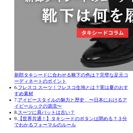
新郎タキシードに合わせる靴下の色は？完璧な足元コ
ーディネートのポイント
6.
フレスコ スーツ！フレスコ生地とは？実は夏のおす
すめ素材
7.
アイビースタイルの魅力と歴史 〜日本におけるア
イビールックの源流〜
8.
スーツに肩パットは古い？
9.
【世界共通！】タキシードのボタンは閉める？３分
でわかるフォーマルのルール