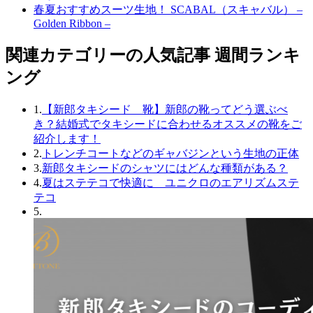
春夏おすすめスーツ生地！ SCABAL（スキャバル） –
Golden Ribbon –
関連カテゴリーの人気記事 週間ランキ
ング
1.
【新郎タキシード 靴】新郎の靴ってどう選ぶべ
き？結婚式でタキシードに合わせるオススメの靴をご
紹介します！
2.
トレンチコートなどのギャバジンという生地の正体
3.
新郎タキシードのシャツにはどんな種類がある？
4.
夏はステテコで快適に ユニクロのエアリズムステ
テコ
5.