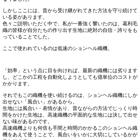
しかしここには、昔から受け継がれてきた方法を守り続けて
いる姿があります。
色々ご説明いただく中で、私が一番強く響いたのは、葛利毛
織の皆様が自分たちの作り出す生地に絶対の自信・誇りをも
っていることでした。
ここで使われているのは低速のションヘル織機。
「効率」という点に目を向ければ、最新の織機には劣ります
し、どこかの工程を自動化しようとしても億単位のコストが
かかります。
それでもこの織機を使い続けるのは、ションヘル織機にしか
出せない「風合い」があるから。
生地には風合い・表情があり、昔ながらの方法でじっくり時
間をかけた生地は、高速織機の平面的な生地には決して出せ
ない味があるのです。
高速織機よりも何倍も手間と時間のかかるこのションヘル織
機をあえて使うことで、風合いをいかに大切にしているかが