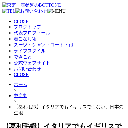
CLOSE
ブログトップ
代表プロフィール
着こなし術
スーツ・シャツ・コート・鞄
ライフスタイル
できごと
公式ウェブサイト
お問い合わせ
CLOSE
ホーム
>
中之丸
>
【葛利毛織】イタリアでもイギリスでもない、日本の
生地
【葛利毛織】イタリアでもイギリスで