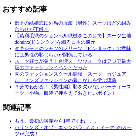
おすすめ記事
部下の結婚式に列席の服装（男性）スーツはどの組み
合わせが正解？
【葛利毛織のションヘル織機をこの目で】スーツ生地
dominx(ドミンクス)を織る日本の織元
タキシードのシャツのプリーツ（ピンタック）の意味
には男性の恥じらいが関係している
スーツ好きが集う！台湾スーツウォークはアジア最大
級のファッションイベントだった
真のファッションスクール開校 スーツ、カジュア
ル、メンズファッションの着こなしを学ぶ講義
３分でわかる！《男性編》恥を欠かないパーティース
ーツ、小物、服装で押さえておきたいポイント
関連記事
もう、最初の講義から1年ですね、、、
ハリソンズ・オブ・エジンバラ -ミスティーク- のスー
ツが完成！