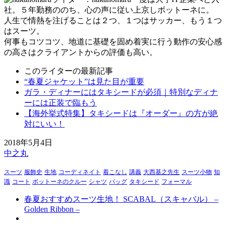
社。５年勤務ののち、心の声に従い上京しボットーネに。
人生で情熱を注げることは２つ、１つはサッカー、もう１つ
はスーツ。
何事もコツコツ、地道に基礎を固め着実に行う動作の安心感
の高さはクライアントからの評価も高い。
このライターの最新記事
“春夏ジャケット”は見た目が重要
ガラ・ディナーにはタキシードが必須｜特別なディナ
ーには正装で臨もう
【海外挙式特集】タキシードは『オーダー』の方が絶
対にいい！
2018年5月4日
中之丸
スーツ
服飾史
生地
コーディネイト
着こなし
講義
大西基之先生
スーツ小物
知
識
コート
ボットーネのクルー
シャツ
バッグ
タキシード
フォーマル
春夏おすすめスーツ生地！ SCABAL（スキャバル） –
Golden Ribbon –