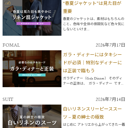
“春夏ジャケット”は見た目が
重要
春夏のジャケットは、素材はもちろんの
こと、色味や全体の雰囲気など色々気に
しないといけま...
FOMAL
2026年7月17日
ガラ・ディナーにはタキシー
ドが必須｜特別なディナーに
は正装で臨もう
ガラディナー（Gala Dinner） そのディ
ナーの正体は、 ガラ・ディナー です...
SUIT
2026年7月14日
白いリネンスリーピーススー
ツ – 夏の紳士の極致
はじめに アトリエから上がってきた一着