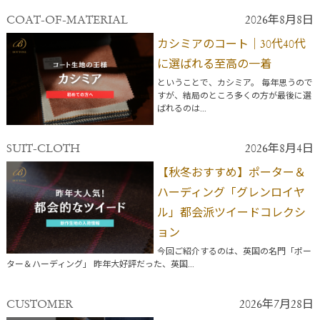
COAT-OF-MATERIAL
2026年8月8日
カシミアのコート｜30代40代
に選ばれる至高の一着
ということで、カシミア。 毎年思うので
すが、結局のところ多くの方が最後に選
ばれるのは...
SUIT-CLOTH
2026年8月4日
【秋冬おすすめ】ポーター＆
ハーディング「グレンロイヤ
ル」都会派ツイードコレクシ
ョン
今回ご紹介するのは、英国の名門「ポー
ター＆ハーディング」 昨年大好評だった、英国...
CUSTOMER
2026年7月28日