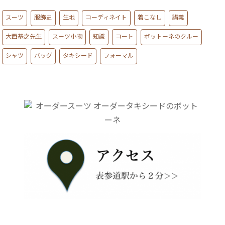
スーツ
服飾史
生地
コーディネイト
着こなし
講義
大西基之先生
スーツ小物
知識
コート
ボットーネのクルー
シャツ
バッグ
タキシード
フォーマル