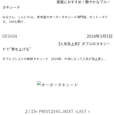
夏婚におすすめ！艶やかなブルー
タキシード
みなさん、こんにちは。 表参道のオーダータキシード専門店、ボットーネで
す。 GWも明け...
DESIGN
2024年3月5日
【人気急上昇】ダブルのタキシー
ドで”男を上げる”
ダブルブレストの新郎タキシード 2024年、今年に入って人気が急上昇し...
2 / 15
« PREV
1
2
3
4
5
...
NEXT »
LAST »