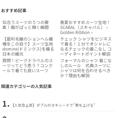
おすすめ記事
似合うスーツの５つの要
春夏おすすめスーツ生地！
素！服がぱっと輝く瞬間
SCABAL（スキャバル） –
Golden Ribbon –
【葛利毛織のションヘル織
チェック シャツをビジネス
機をこの目で】スーツ生地
で着る！１分でオシャレに
dominx(ドミンクス)を織る
なるチェックの着こなし コ
日本の織元
ーディネートポイント解説
質問！ピークドラペルのス
フォーマルのシャツ 着こな
ーツってどう思う？コンク
しのルール 式典スーツに
ールで着ても良いスーツ
シャツは何を合わせるべき
か？理由も解説
関連カテゴリーの人気記事
1.
【人気急上昇】ダブルのタキシードで"男を上げる"