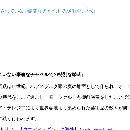
開されていない豪奢なチャペルでの特別な挙式』
ていない豪奢なチャペルでの特別な挙式』
宮殿は17世紀、ハプスブルク家の夏の離宮として作られ、オー
少時代をここで過ごし、モーツァルトも御前演奏をしたことで
ア・テレジアにより世界各地より集められた芸術品の数々が飾
に執り行われます。
【ウエディングパーク海外】 (weddingpark.net)