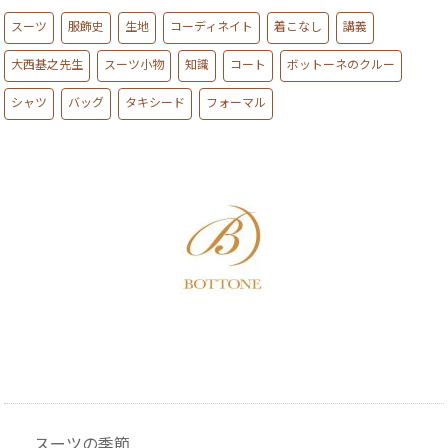
スーツ
服飾史
生地
コーディネイト
着こなし
講義
大西基之先生
スーツ小物
知識
コート
ボットーネのクルー
シャツ
バッグ
タキシード
フォーマル
スーツの季節