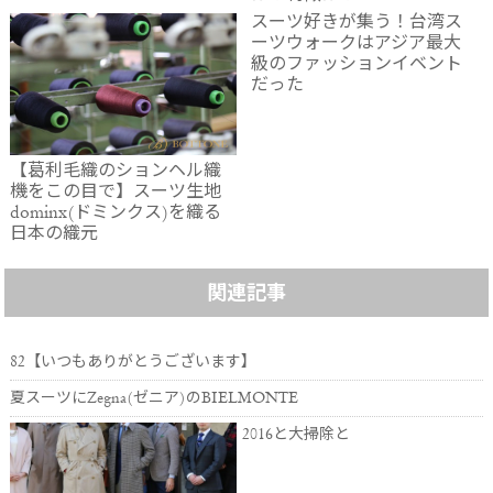
スーツ好きが集う！台湾ス
ーツウォークはアジア最大
級のファッションイベント
だった
【葛利毛織のションヘル織
機をこの目で】スーツ生地
dominx(ドミンクス)を織る
日本の織元
関連記事
82【いつもありがとうございます】
夏スーツにZegna(ゼニア)のBIELMONTE
2016と大掃除と