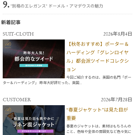
9.
"別格のエレガンス" ドーメル・アマデウスの魅力
新着記事
SUIT-CLOTH
2026年8月4日
【秋冬おすすめ】ポーター＆
ハーディング「グレンロイヤ
ル」都会派ツイードコレクシ
ョン
今回ご紹介するのは、英国の名門「ポー
ター＆ハーディング」 昨年大好評だった、英国...
CUSTOMER
2026年7月28日
“春夏ジャケット”は見た目が
重要
春夏のジャケットは、素材はもちろんの
こと、色味や全体の雰囲気など色々気に