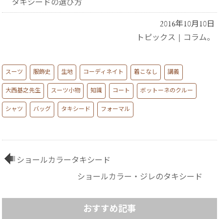
タキシードの選び方
2016年10月10日
トピックス
|
コラム。
スーツ
服飾史
生地
コーディネイト
着こなし
講義
大西基之先生
スーツ小物
知識
コート
ボットーネのクルー
シャツ
バッグ
タキシード
フォーマル
ショールカラータキシード
ショールカラー・ジレのタキシード
おすすめ記事