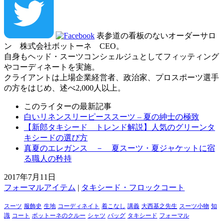
表参道の看板のないオーダーサロ
ン 株式会社ボットーネ CEO。
自身もヘッド・スーツコンシェルジュとしてフィッティング
やコーディネートを実施。
クライアントは上場企業経営者、政治家、プロスポーツ選手
の方をはじめ、述べ2,000人以上。
このライターの最新記事
白いリネンスリーピーススーツ – 夏の紳士の極致
【新郎タキシード トレンド解説】人気のグリーンタ
キシードの選び方
真夏のエレガンス － 夏スーツ・夏ジャケットに宿
る職人の矜持
2017年7月11日
フォーマルアイテム
|
タキシード・フロックコート
スーツ
服飾史
生地
コーディネイト
着こなし
講義
大西基之先生
スーツ小物
知
識
コート
ボットーネのクルー
シャツ
バッグ
タキシード
フォーマル