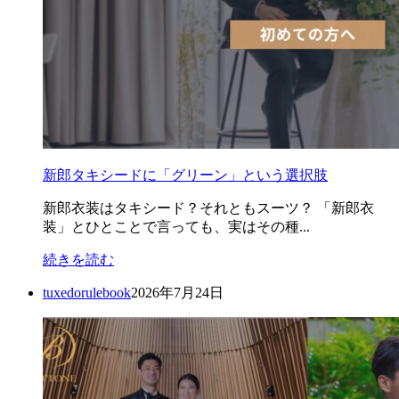
新郎タキシードに「グリーン」という選択肢
新郎衣装はタキシード？それともスーツ？ 「新郎衣
装」とひとことで言っても、実はその種...
続きを読む
tuxedorulebook
2026年7月24日