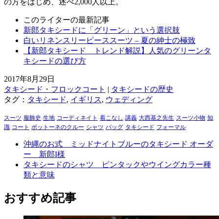
の方をはじめ、述べ2,000人以上。
このライターの最新記事
新郎タキシードに「グリーン」という選択肢
白いリネンスリーピーススーツ – 夏の紳士の極致
【新郎タキシード トレンド解説】人気のグリーンタ
キシードの選び方
2017年8月29日
タキシード・フロックコート
|
タキシードの歴史
タグ：
タキシード
,
イギリス
,
ウェディング
スーツ
服飾史
生地
コーディネイト
着こなし
講義
大西基之先生
スーツ小物
知
識
コート
ボットーネのクルー
シャツ
バッグ
タキシード
フォーマル
沖縄のお式 ミッドナイトブルーのタキシード オーダ
ー 新郎I様
タキシードのシャツ ピンタックやウイングカラー種
類と意味
おすすめ記事