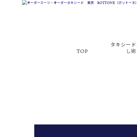
タキシード
TOP
し術