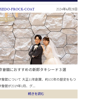
XEDO-FROCK-COAT
2024年6月28日
PICK UP!
京會舘におすすめの新郎タキシード３選
京會舘について 大正11年創業、約100年の歴史をもつ
會舘が2019年1月、グ...
続きを読む