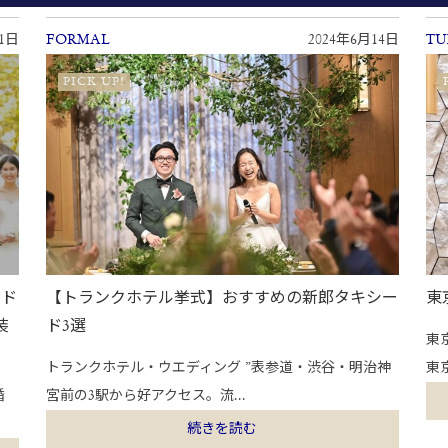
11日
FORMAL
2024年6月14日
TU
PICK UP!
ード
【トランクホテル挙式】おすすめの新郎タキシー
東
装
ド3選
東
トランクホテル・ウエディング ”表参道・渋谷・明治神
東京
婚
宮前の3駅から好アクセス。流...
続きを読む