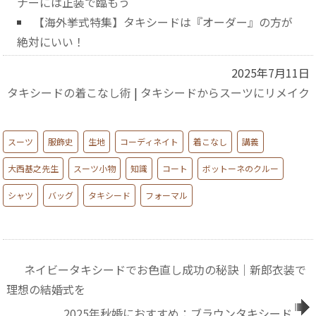
ナーには正装で臨もう
【海外挙式特集】タキシードは『オーダー』の方が
絶対にいい！
2025年7月11日
タキシードの着こなし術
|
タキシードからスーツにリメイク
スーツ
服飾史
生地
コーディネイト
着こなし
講義
大西基之先生
スーツ小物
知識
コート
ボットーネのクルー
シャツ
バッグ
タキシード
フォーマル
ネイビータキシードでお色直し成功の秘訣｜新郎衣装で
理想の結婚式を
2025年秋婚におすすめ：ブラウンタキシード