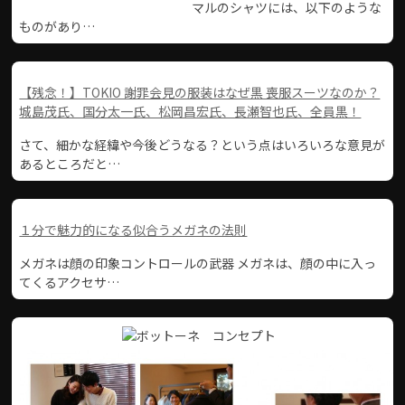
マルのシャツには、以下のような
ものがあり…
【残念！】TOKIO 謝罪会見の服装はなぜ黒 喪服スーツなのか？
城島茂氏、国分太一氏、松岡昌宏氏、長瀬智也氏、全員黒！
さて、細かな経緯や今後どうなる？という点はいろいろな意見が
あるところだと…
１分で魅力的になる似合うメガネの法則
メガネは顔の印象コントロールの武器 メガネは、顔の中に入っ
てくるアクセサ…