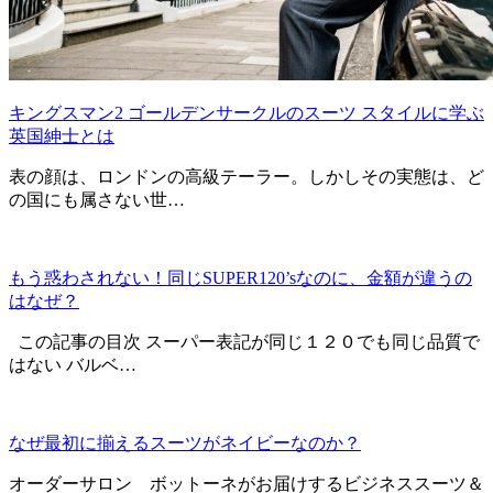
キングスマン2 ゴールデンサークルのスーツ スタイルに学ぶ
英国紳士とは
表の顔は、ロンドンの高級テーラー。しかしその実態は、ど
の国にも属さない世…
もう惑わされない！同じSUPER120’sなのに、金額が違うの
はなぜ？
この記事の目次 スーパー表記が同じ１２０でも同じ品質で
はない バルベ…
なぜ最初に揃えるスーツがネイビーなのか？
オーダーサロン ボットーネがお届けするビジネススーツ＆