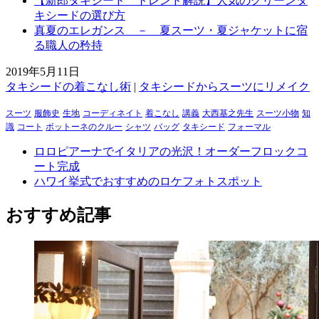
【新郎タキシード トレンド解説】人気のグリーンタ
キシードの選び方
真夏のエレガンス － 夏スーツ・夏ジャケットに宿
る職人の矜持
2019年5月11日
タキシードの着こなし術
|
タキシードからスーツにリメイク
スーツ
服飾史
生地
コーディネイト
着こなし
講義
大西基之先生
スーツ小物
知
識
コート
ボットーネのクルー
シャツ
バッグ
タキシード
フォーマル
ロロピアーナでイタリアの光沢！オーダーフロックコ
ート完成
ハワイ挙式でおすすめのロケフォトスポット
おすすめ記事