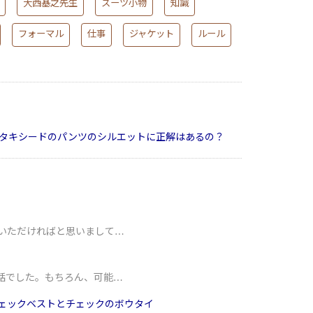
大西基之先生
スーツ小物
知識
フォーマル
仕事
ジャケット
ルール
タキシードのパンツのシルエットに正解はあるの？
いただければと思いまして…
話でした。もちろん、可能…
ェックベストとチェックのボウタイ