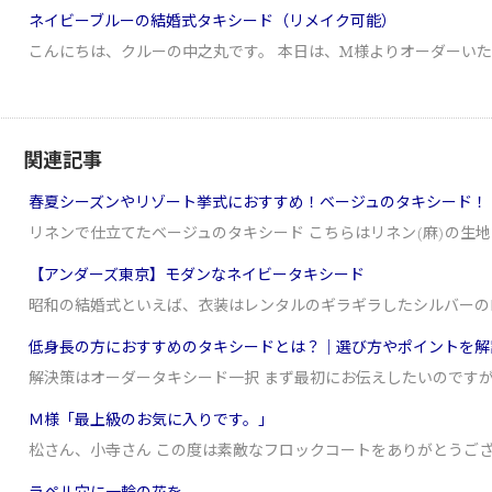
ネイビーブルーの結婚式タキシード（リメイク可能）
こんにちは、クルーの中之丸です。 本日は、M様よりオーダーい
関連記事
春夏シーズンやリゾート挙式におすすめ！ベージュのタキシード！
リネンで仕立てたベージュのタキシード こちらはリネン(麻)の生
【アンダーズ東京】モダンなネイビータキシード
昭和の結婚式といえば、衣装はレンタルのギラギラしたシルバーの
低身長の方におすすめのタキシードとは？｜選び方やポイントを解
解決策はオーダータキシード一択 まず最初にお伝えしたいのです
Ｍ様「最上級のお気に入りです。」
松さん、小寺さん この度は素敵なフロックコートをありがとうご