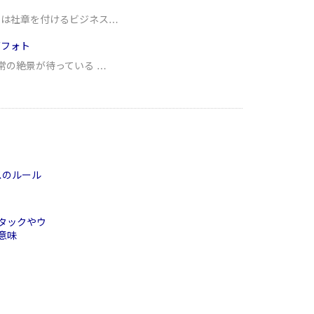
では社章を付けるビジネス…
グフォト
常の絶景が待っている …
スのルール
タックやウ
意味