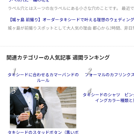
ラペル穴に一輪の花を
ラペル穴とはスーツの左ラペルにある小さな穴のことです。 最近
【城ヶ島 前撮り】オーダータキシードで叶える理想のウェディン
城ヶ島が前撮りスポットとして大人気の理由 都心から2時間、非日
関連カテゴリーの人気記事 週間ランキング
1
2
タキシードに合わせるカマーバンドの
フォーマルのカフリンク
ルール
3
4
タキシードのシャツ ピン
イングカラー種類と
タキシードのスタッドボタン（黒いボ