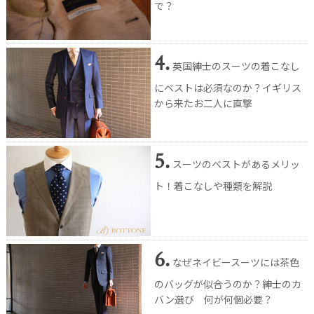
で？
4.
英国紳士のスーツの着こなし
にベストは必須なのか？イギリス
から来たお二人に直撃
5.
スーツのベストがあるメリッ
ト！着こなしや種類を解説
6.
なぜネイビースーツには茶色
のバッグが似合うのか？紳士のカ
バン選び 何が何個必要？