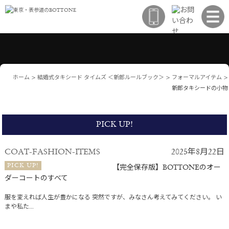
ホーム
>
結婚式タキシード タイムズ ＜新郎ルールブック＞
>
フォーマルアイテム
>
新郎タキシードの小物
PICK UP!
COAT-FASHION-ITEMS
2025年8月22日
PICK UP!
【完全保存版】BOTTONEのオー
ダーコートのすべて
服を変えれば人生が豊かになる 突然ですが、みなさん考えてみてください。 い
まや私た...