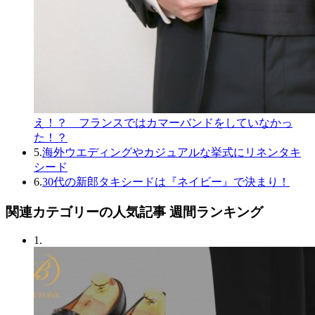
え！？ フランスではカマーバンドをしていなかっ
た！？
5.
海外ウエディングやカジュアルな挙式にリネンタキ
シード
6.
30代の新郎タキシードは『ネイビー』で決まり！
関連カテゴリーの人気記事 週間ランキング
1.