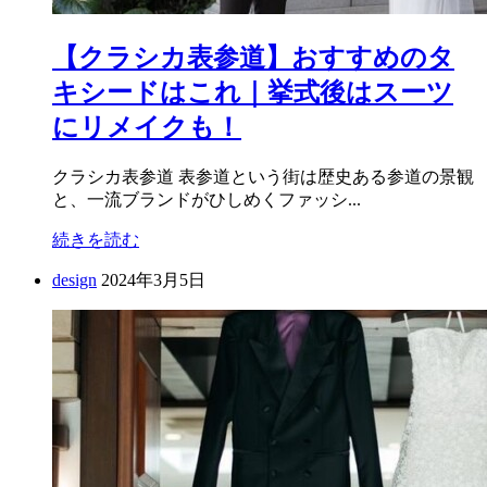
【クラシカ表参道】おすすめのタ
キシードはこれ｜挙式後はスーツ
にリメイクも！
クラシカ表参道 表参道という街は歴史ある参道の景観
と、一流ブランドがひしめくファッシ...
続きを読む
design
2024年3月5日