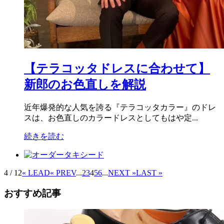
【テラコッタドレスに合わせて】
新郎のお色直しを解説
近年爆発的な人気を誇る『テラコッタカラー』のドレ
スは、お色直しのカラードレスとしてもはや定...
続きを読む
4 / 12
« LEAD
« PREV
...
2
3
4
5
6
...
NEXT »
LAST »
おすすめ記事