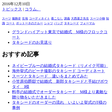
2016年12月10日
トピックス
|
コラム。
スーツ
服飾史
生地
コーディネイト
着こなし
講義
大西基之先生
スーツ小物
知
識
コート
ボットーネのクルー
シャツ
バッグ
タキシード
フォーマル
グランドハイアット東京で結婚式 M様のフロックコ
ート
タキシードのお見送り
おすすめ記事
ネイビーブルーの結婚式タキシード（リメイク可能）
海外挙式のビーチ撮影のタキシード コーディネート
スーツとタキシード 違いをまとめてみた
小笠原伯爵邸で結婚式 新郎タキシードと手結びボウ
タイ I様
料亭の結婚式でオーダータキシード M様より素敵な
贈り物をいただきました
タキシードのオーダーの流れ いよいよ挙式のT様の
事例