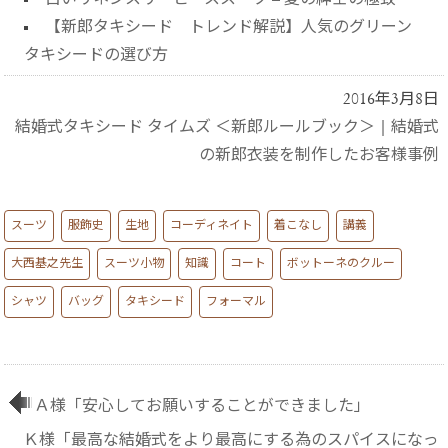
【新郎タキシード トレンド解説】人気のグリーン
タキシードの選び方
2016年3月8日
結婚式タキシード タイムズ ＜新郎ルールブック＞
|
結婚式
の新郎衣装を制作したお客様事例
スーツ
服飾史
生地
コーディネイト
着こなし
講義
大西基之先生
スーツ小物
知識
コート
ボットーネのクルー
シャツ
バッグ
タキシード
フォーマル
Ａ様「安心してお願いすることができました」
Ｋ様「最高な結婚式をより最高にする為のスパイスになっ