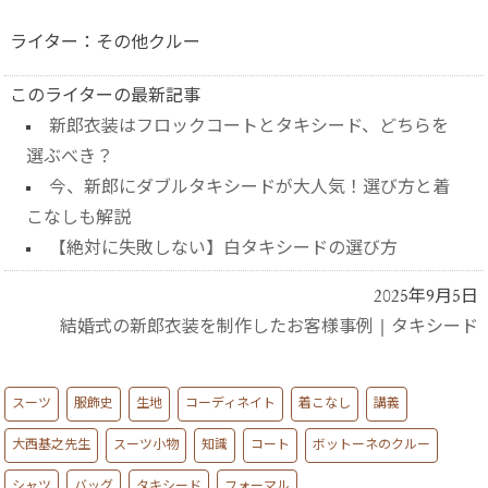
ライター：その他クルー
このライターの最新記事
新郎衣装はフロックコートとタキシード、どちらを
選ぶべき？
今、新郎にダブルタキシードが大人気！選び方と着
こなしも解説
【絶対に失敗しない】白タキシードの選び方
2025年9月5日
結婚式の新郎衣装を制作したお客様事例
|
タキシード
スーツ
服飾史
生地
コーディネイト
着こなし
講義
大西基之先生
スーツ小物
知識
コート
ボットーネのクルー
シャツ
バッグ
タキシード
フォーマル