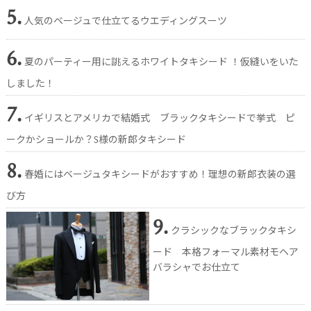
5.
人気のベージュで仕立てるウエディングスーツ
6.
夏のパーティー用に誂えるホワイトタキシード ！仮縫いをいた
しました！
7.
イギリスとアメリカで結婚式 ブラックタキシードで挙式 ピ
ークかショールか？S様の新郎タキシード
8.
春婚にはベージュタキシードがおすすめ！理想の新郎衣装の選
び方
9.
クラシックなブラックタキシ
ード 本格フォーマル素材モヘア
バラシャでお仕立て