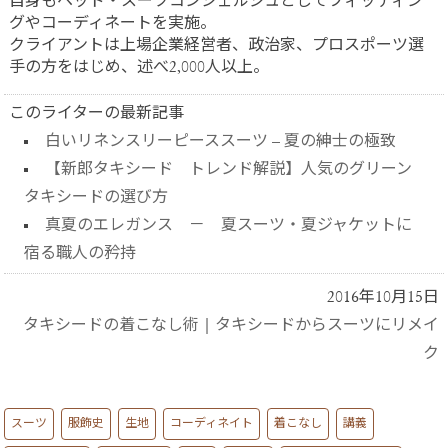
自身もヘッド・スーツコンシェルジュとしてフィッティン
グやコーディネートを実施。
クライアントは上場企業経営者、政治家、プロスポーツ選
手の方をはじめ、述べ2,000人以上。
このライターの最新記事
白いリネンスリーピーススーツ – 夏の紳士の極致
【新郎タキシード トレンド解説】人気のグリーン
タキシードの選び方
真夏のエレガンス － 夏スーツ・夏ジャケットに
宿る職人の矜持
2016年10月15日
タキシードの着こなし術
|
タキシードからスーツにリメイ
ク
スーツ
服飾史
生地
コーディネイト
着こなし
講義