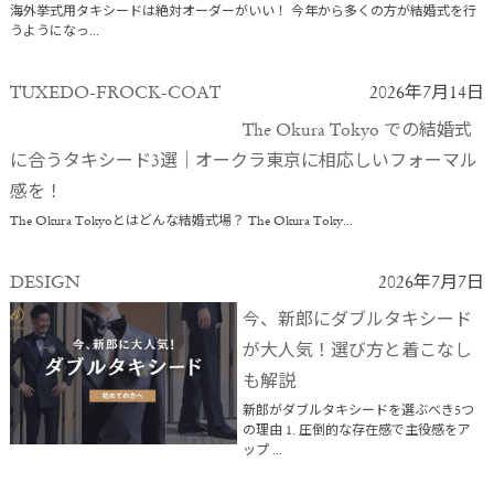
海外挙式用タキシードは絶対オーダーがいい！ 今年から多くの方が結婚式を行
うようになっ...
TUXEDO-FROCK-COAT
2026年7月14日
The Okura Tokyo での結婚式
に合うタキシード3選｜オークラ東京に相応しいフォーマル
感を！
The Okura Tokyoとはどんな結婚式場？ The Okura Toky...
DESIGN
2026年7月7日
今、新郎にダブルタキシード
が大人気！選び方と着こなし
も解説
新郎がダブルタキシードを選ぶべき5つ
の理由 1. 圧倒的な存在感で主役感をア
ップ ...