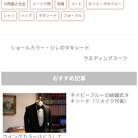
大西基之先生
スーツ小物
知識
コート
ボットーネのクルー
シャツ
バッグ
タキシード
フォーマル
ショールカラー・ジレのタキシード
ウエディングスーツ
おすすめ記事
ネイビーブルーの結婚式タ
キシード（リメイク可能）
ウイングカラーはどうして