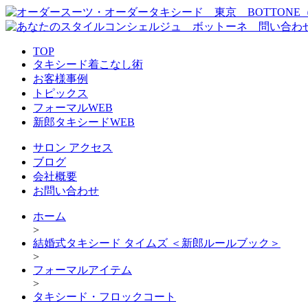
TOP
タキシード着こなし術
お客様事例
トピックス
フォーマルWEB
新郎タキシードWEB
サロン アクセス
ブログ
会社概要
お問い合わせ
ホーム
>
結婚式タキシード タイムズ ＜新郎ルールブック＞
>
フォーマルアイテム
>
タキシード・フロックコート