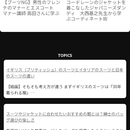
【ブーツNG】男性のフレン
コードレーンのジャケットを
チのマナーとエスコート
着こなしたジャパニーズダン
マナー講師 高田さんに学ぶ
ディ 大西基之先生から学
ぶコーディネート術
TOPICS
イギリス（ブリティッシュ）のスーツとイタリアのスーツと日本
のスーツの違い
【結論】そもそも考え方が違う まずイギリスのスーツは『30年
着られる服』…
スーツやジャケットに合わせたいおすすめの鞄とは？紳士のバッ
グ選びの愉しさ