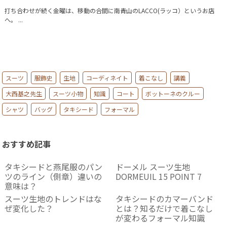
打ち合わせが続く金曜は、移動の合間に南青山のLACCO(ラッコ）というお店
へ。 ...
スーツ
服飾史
生地
コーディネイト
着こなし
講義
大西基之先生
スーツ小物
知識
コート
ボットーネのクルー
シャツ
バッグ
タキシード
フォーマル
おすすめ記事
タキシードと燕尾服のパン
ドーメル スーツ生地
ツのライン（側章）違いの
DORMEUIL 15 POINT 7
意味は？
スーツ生地のトレンドはな
タキシードのカマーバンド
ぜ変化した？
とは？知るだけで着こなし
が変わるフォーマル知識