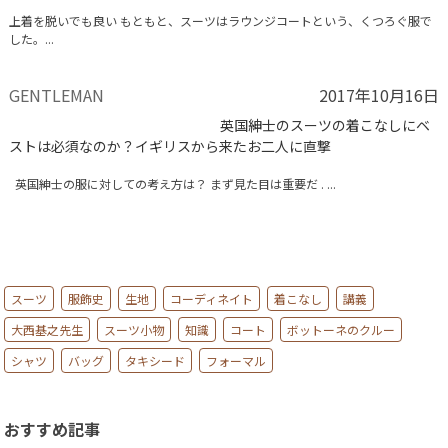
上着を脱いでも良い もともと、スーツはラウンジコートという、くつろぐ服で
した。...
GENTLEMAN
2017年10月16日
英国紳士のスーツの着こなしにベ
ストは必須なのか？イギリスから来たお二人に直撃
英国紳士の服に対しての考え方は？ まず見た目は重要だ . ...
スーツ
服飾史
生地
コーディネイト
着こなし
講義
大西基之先生
スーツ小物
知識
コート
ボットーネのクルー
シャツ
バッグ
タキシード
フォーマル
おすすめ記事