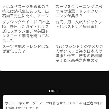
人はなぜスーツを着るの？
スーツをクリーニングに出
答えは落花生にあった！出
す時の注意！ドライクリー
石尚三先生に聞く、スーツ
ニングが臭う？
ダッシングツイード 日本上
台湾、男一人旅！ジャケッ
陸 来日したガイ・ヒルズ
トとボストンと烏龍茶と
氏にファッションや英国ド
レスコード事情を聞いてみ
ました
スーツ生地のトレンドはな
NYとワシントンのアメリカ
ぜ変化した？
人がクスリと笑う日本人の
洋服と仕草 著者の安積陽
子氏＆大西基之先生の話
TOPICS
ボットーネでオーダースーツ制作させていただいた経営者M様に
お話をお伺いしました