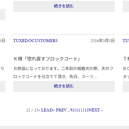
続きを読む
月5日
TUXEDOCUSTOMERS
2016年3月1日
TU
Ｋ様「惚れ直すフロックコート」
Ｔ
あり
お世話になっております。二年前の結婚式の際、夫のフ
ロックコートを仕立てて頂き、先日、スーツ...
タ
続きを読む
12 / 13
« LEAD
« PREV
...
9
10
11
12
13
NEXT »