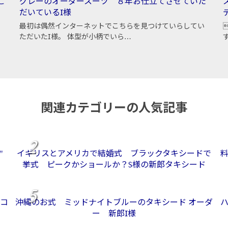
ご
グレーのオーダースーツ ８年お仕立てさせていた
だいているI様
最初は偶然インターネットでこちらを見つけていらしてい
ただいたI様。 体型が小柄でいら…
関連カテゴリーの人気記事
2
"
イギリスとアメリカで結婚式 ブラックタキシードで
挙式 ピークかショールか？S様の新郎タキシード
5
コ
沖縄のお式 ミッドナイトブルーのタキシード オーダ
ー 新郎I様