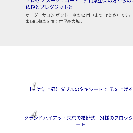
プレゼン スーツにコート 外資系企業の方からの
依頼とブレグジットと
オーダーサロン ボットーネの松 甫（まつ はじめ）です。
米国に拠点を置く世界最大規…
1
【人気急上昇】ダブルのタキシードで"男を上げる
4
グランドハイアット東京で結婚式 M様のフロック
ート