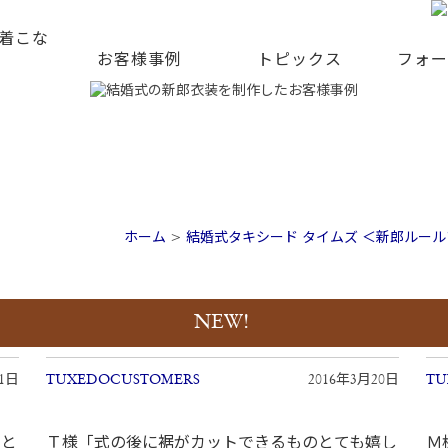
着こな
お客様事例
トピックス
フォー
ホーム
>
結婚式タキシード タイムズ ＜新郎ルー
NEW!
21日
TUXEDOCUSTOMERS
2016年3月20日
TU
リと
Ｔ様「式の後に裾がカットできるものとても嬉し
Ｍ