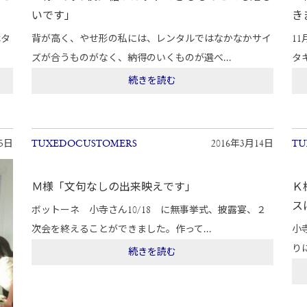
いです」
き
はタ
背が高く、やせ形の私には、レンタルではなかなかサイ
1
ズが合うものがなく、納得のいくものが選べ...
タ
続きを読む
15日
TUXEDOCUSTOMERS
2016年3月14日
TU
Ｍ様「文句なしの出来映えです」
Ｋ
ス
ボットーネ 小寺さん10/18 に無事挙式、披露宴、２
次会を終えることができました。作って...
小
り
続きを読む