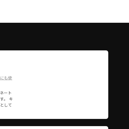
スにも使
ネート
す。 キ
材として