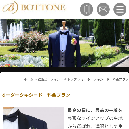
ホーム
>
結婚式 タキシード トップ
>
オーダータキシード 料金プラン
オーダータキシード 料金プラン
最高の日に、最高の一着を
豊富なラインアップの生地
から選ばれ、洋服として生