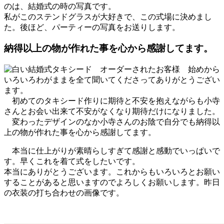
のは、結婚式の時の写真です。
私がこのステンドグラスが大好きで、この式場に決めまし
た。後ほど、パーティーの写真をお送りします。
納得以上の物が作れた事を心から感謝してます。
始めから
いろいろわがままを全て聞いてくださってありがとうござ
い
ます。
初めて
の
タキシード作りに期待と不安を抱えながらも小寺
さんとお
会い出来て不安がなくなり期待だけになりました。
変わったデザイン
の
なか小寺さん
の
お陰で自分でも
納得
以
上
の
物が
作れた事を心から感謝してます。
本当に仕上がりが素晴らしすぎて感謝と感動でいっぱいで
す。早くこれを着て式をしたいです。
本当にありがとうございます。これからもいろいろとお願い
することがあると思います
の
でよろし
くお願いします。昨日
の
衣装
の
打ち合わせ
の
画像です。