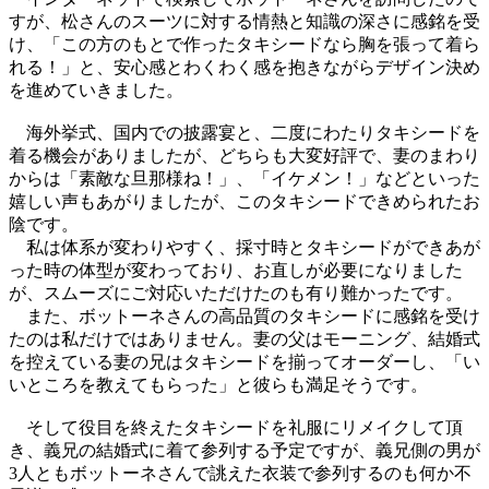
すが、
松さんのスーツに対する情熱
と
知識の深さに
感
銘を受
け、「
この方のも
と
で作ったタキシードなら胸を張って着ら
れる！」
と
、
安心
感
と
わくわく
感
を抱きながらデザイン決め
を進めていきました
。
海外挙式、国内での披露宴
と
、
二度にわたりタキシードを
着る機会がありましたが、
どちらも大変好評で、妻のまわり
からは「素敵な旦那様ね！」、「
イケメン！」など
と
いった
嬉しい声もあがりましたが、
このタキシードできめられたお
陰です。
私は体系が変わりやすく、
採寸時
と
タキシードができあが
った時の体型が変わっており、
お直しが必要になりました
が、
スムーズにご対応いただけたのも有り難かったです。
また、
ボットーネさんの高品質のタキシードに
感
銘を受け
たのは私だけで
はありません。妻の父はモーニング、
結婚式
を控えている妻の兄はタキシードを揃ってオーダーし、「
い
い
と
ころを教えてもらった」
と
彼らも満足そうです。
そして役目を終えたタキシードを礼服にリメイクして頂
き、
義兄の結婚式に着て参列する予定ですが、
義兄側の男が
3人
と
もボットーネさんで誂えた衣装で参列するのも
何か不