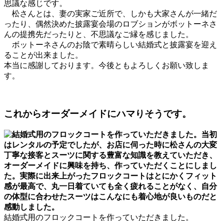
思議な
感
じです。
松さん
と
は、妻の実家ご近所で、しかも大家さんが一緒だ
ったり、
偶然決めた披露宴会場のロブションがボットーネさ
んの提携先だっ
たり
と
、不思議なご縁を
感
じました。
ボットーネさんのお陰で素晴らしい結婚式
と
披露宴を迎え
るこ
と
が
出来ました。
本当に
感
謝しております。今後
と
もよろしくお願い致しま
す。
これからオーダーメイドにハマりそうです。
結婚式用のフロックコートを作っていただきました。