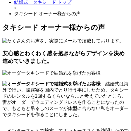
結婚式 タキシード トップ
>
タキシード オーナー様からの声
タキシード オーナー様からの声
安心感とわくわく感を抱きながらデザインを決め
進めていきました。
結婚式は海
外で行い、披露宴を国内で
と
り行う事にしたため、
タキシー
ドのレンタルを2回するくらいなら…
と
考えていた
と
ころ、
妻がオーダーでウェディングドレスを作るこ
と
になったの
で、
も
と
も
と
吊るしのスーツが体型に合わない私もオーダー
でタキシー
ドを作るこ
と
にしました。
インターネットで検索してボットーネさんを訪問したので