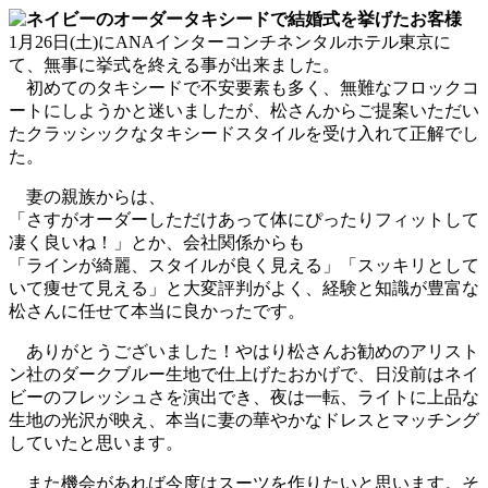
1月26日(土)にANAインターコンチネンタルホテル東京に
て、無事に挙式を終える事が出来ました。
初めてのタキシードで不安要素も多く、無難なフロックコ
ートにしようかと迷いましたが、松さんからご提案いただい
たクラッシックなタキシードスタイルを受け入れて正解でし
た。
妻の親族からは、
「さすがオーダーしただけあって体にぴったりフィットして
凄く良いね！」とか、会社関係からも
「ラインが綺麗、スタイルが良く見える」「スッキリとして
いて痩せて見える」と大変評判がよく、経験と知識が豊富な
松さんに任せて本当に良かったです。
ありがとうございました！やはり松さんお勧めのアリスト
ン社のダークブルー生地で仕上げたおかげで、日没前はネイ
ビーのフレッシュさを演出でき、夜は一転、ライトに上品な
生地の光沢が映え、本当に妻の華やかなドレスとマッチング
していたと思います。
また機会があれば今度はスーツを作りたいと思います。そ