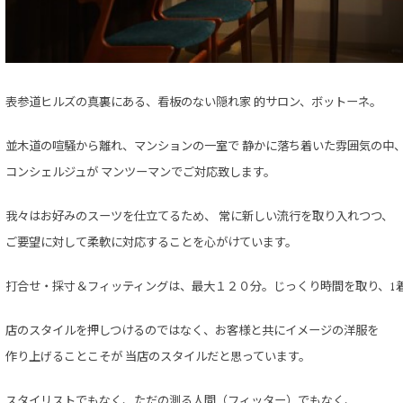
表参道ヒルズの真裏にある、
看板のない隠れ家 的サロン、ボットーネ。
並木道の喧騒から離れ、マンションの一室で
静かに落ち着いた雰囲気の中
コンシェルジュが マンツーマンで
ご対応致します。
我々はお好みのスーツを仕立てるため、
常に新しい流行を取り入れつつ、
ご要望に対して柔軟に対応することを
心がけています。
打合せ・採寸＆フィッティングは、
最大１２０分。
じっくり時間を取り、1
店のスタイルを押しつけるのではなく、
お客様と共にイメージの洋服を
作り上げることこそが
当店のスタイルだと思っています。
スタイリストでもなく、
ただの測る人間（フィッター）でもなく、