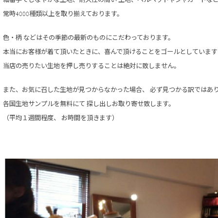
細番手でしなやかな生地、耐久性の高い 生地、
ベルベットやジャガードな
常時4000種類以上を取り揃えております。
色・柄 などはその季節の最新のものに
こだわっております。
本当にお客様が着て頂いたときに、
喜んで頂けることをゴールとしています
当店の売りたい生地を
押し売りすることは絶対に致しません。
また、お気に召した生地が見つからなかった場合、
必ず見つかる訳ではあ
各国生地サンプルを無料にて
探し出しお取り寄せ致します。
（平均１週間程度、 お時間を頂きます）