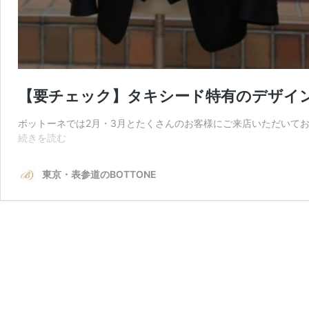
【要チェック】タキシード特有のデザイ
ボットーネでは2月・3月とたくさんのお客様にご来店いただいて
【要
続きを読む
チ
ェ
東京・表参道のBOTTONE
ッ
ク】
タ
キ
シ
ー
ド
特
有