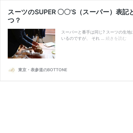
スーツのSUPER 〇〇’S（スーパー）
つ？
スーパーと番手は同じ? スーツの生
ス
いるのですが、 それ …
続きを読む
ー
ツ
の
SU
〇
東京・表参道のBOTTONE
〇’
ー
パ
ー
表
記
と
は
番
手