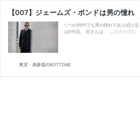
【007】ジェームズ・ボンドは男の憧れ
いつの時代でも男の憧れであり続ける
【
は6代目。 皆さんは、 …
続きを読む
ジ
ェ
ー
ム
ズ
東京・表参道のBOTTONE
ボ
ン
ド
は
男
の
憧
れ