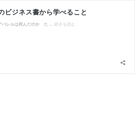
のビジネス書から学べること
【書
アパレルは死んだのか た …
続きを読む
評】
ア
パ
レ
ル
は
死
ん
だ
の
か
ア
マ
ゾ
ン
が
市