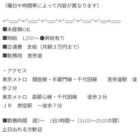
（曜日や時間帯によって内容が異なります）
∞*:;;;;;;:*∞*:;;;;;;:*∞*:;;;;;:*∞*:;;;;;:*∞*:;;;;;:*∞*:;;;;∞:;;;;;;:
■未経験OK
■時給 1,200～ ●昇給有り
■交通費 支給（月額３万円まで）
■勤務地 表参道
・アクセス
東京メトロ 銀座線・半蔵門線・千代田線 表参道駅 徒
歩２分
東京メトロ 副都心線・千代田線 徒歩３分
ＪＲ 原宿駅 ～徒歩７分
■勤務時間 週2～ 1日3時間～〔11:00～20:00の間〕
土日出れる方歓迎