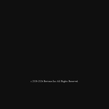
c 2008-2026 Bottone.Inc All Rights Reserved.