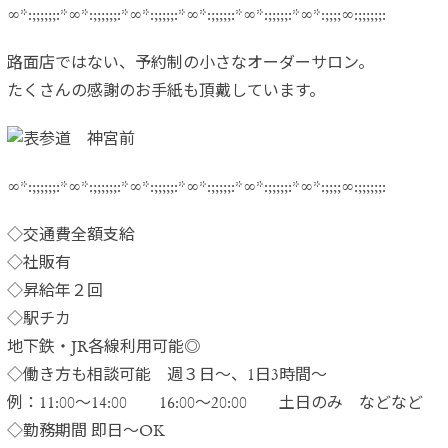
∞*:;;;;;;:*∞*:;;;;;;:*∞*:;;;;;:*∞*:;;;;;:*∞*:;;;;;:*∞*:;;;;∞:;;;;;;:
路面店ではない、予約制の小さなオーダーサロン。
たくさんの感謝のお手紙も頂戴しています。
∞*:;;;;;;:*∞*:;;;;;;:*∞*:;;;;;:*∞*:;;;;;:*∞*:;;;;;:*∞*:;;;;∞:;;;;;;:
◇交通費全額支給
◇社販有
◇昇給年２回
◇駅チカ
地下鉄・JR各線利用可能◎
◇働き方も相談可能 週３日～、1日3時間～
例：11:00～14:00 16:00～20:00 土日のみ などなど
◇勤務期間 即日～OK