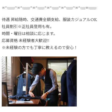
∞*:;;;;;;:*∞*:;;;;;;:*∞*:;;;;;:*∞*:;;;;;:*∞*:;;;;;:*∞*:;;;;∞:;;;;;;:
待遇 昇給随時、交通費全額支給、服装カジュアルOK
社員割引※正社員登用も有。
時間・曜日は相談に応じます。
応募資格 未経験者大歓迎!!
※未経験の方でも丁寧に教えるので安心！