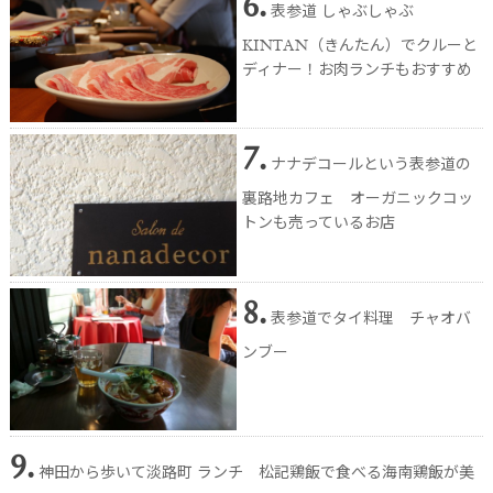
6.
表参道 しゃぶしゃぶ
KINTAN（きんたん）でクルーと
ディナー！お肉ランチもおすすめ
7.
ナナデコールという表参道の
裏路地カフェ オーガニックコッ
トンも売っているお店
8.
表参道でタイ料理 チャオバ
ンブー
9.
神田から歩いて淡路町 ランチ 松記鶏飯で食べる海南鶏飯が美