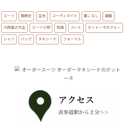
スーツ
服飾史
生地
コーディネイト
着こなし
講義
大西基之先生
スーツ小物
知識
コート
ボットーネのクルー
シャツ
バッグ
タキシード
フォーマル