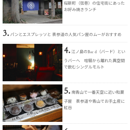
桜新町（弦巻）の住宅街にあった
お好み焼きランチ
3.
パンとエスプレッソと 表参道の人気パン屋のムーがおすすめ
4.
江ノ島のBar d（バード）とい
うバーへ 喧騒から離れた異空間
で飲むシングルモルト
5.
南青山で一番天空に近い和菓
子屋 表参道や青山でお手土産に
紅谷