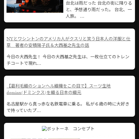
台北は雨だった 台北の街に降りる
と、予想通り雨だった。 台北、一
人旅。 …
NYとワシントンのアメリカ人がクスリと笑う日本人の洋服と仕
草 著者の安積陽子氏＆大西基之先生の話
今日の大西先生！ 今日の大西基之先生は、一枚仕立てのトレン
チコートで現れ…
【葛利毛織のションヘル織機をこの目で】スーツ生地
dominx(ドミンクス)を織る日本の織元
名古屋駅から真っ赤な名鉄電車に乗る。 私が６歳の時に大好き
で持っていたプ…