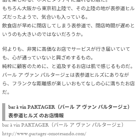
話を楽しめる、ホスピタリティに溢れるお店だ。
もちろん大阪から東京初上陸で、その上陸の地が表参道ヒル
ズだったようで、気合いも入っている。
飲食店が早めに閉店してしまう表参道で、閉店時間が遅めと
いうのも大きいのではないだろうか。
何よりも、非常に高価なお店でサービスが行き届いていて
も、心が通っていないと興ざめするもの。
純粋に顧客のために、と追及するお店は肌で感じるものだ。
バール ア ヴァン パルタージェは表参道ヒルズにありなが
ら、フランクな距離感が楽しいおもてなしの心に満ちたお店
だ。
bar à vin PARTAGER（バール ア ヴァン パルタージェ）
表参道ヒルズ のお店情報
bar à vin PARTAGER（バール ア ヴァン パルタージェ）
http://www.partager-omotesando.com/